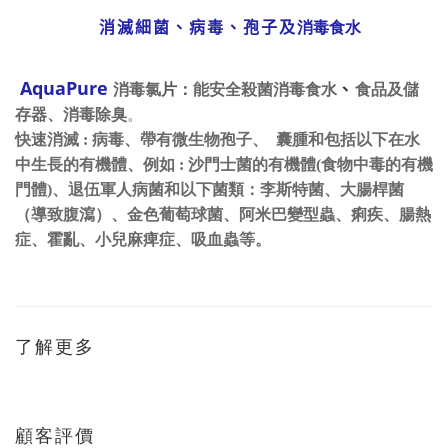
消滅細菌、病毒、孢子及
消毒食水
AquaPure
消毒氯
片：
能安全殺菌消毒食水
食品及儲
、
存器、消毒除臭
。
快速消滅 : 病毒、帶有微生物孢子、 囊腫和包括以下在水
中生長的有機體、例如 : 沙門士菌的有機體(食物中毒
的
有機
門體)、退伍軍人病菌和以下
菌類：李斯
特菌、大腸桿菌
（導致
腹瀉
）
、金色葡萄球菌、阿米巴變型蟲、痢疾、腸熱
症、霍亂、小兒麻痺症、吸血蟲等。
了解更多
顧客評價