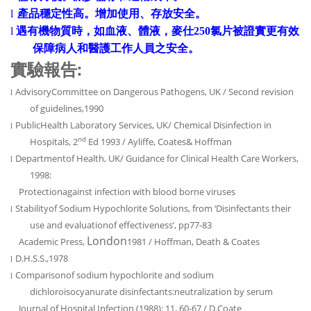
l
產品穩定性高。增加
使用、
存放安全。
l
遇有機物質時，如血液、體液，
麥仕
250
氯片
被證實更有效
保障病人和醫護工作人員之安全。
:
實驗報告
AdvisoryCommittee on Dangerous Pathogens, UK / Second revision
l
of guidelines,1990
PublicHealth Laboratory Services, UK/ Chemical Disinfection in
l
nd
Hospitals, 2
Ed 1993 / Ayliffe, Coates& Hoffman
Departmentof Health, UK/ Guidance for Clinical Health Care Workers,
l
1998:
Protectionagainst infection with blood borne viruses
Stabilityof Sodium Hypochlorite Solutions, from ‘Disinfectants their
l
use and evaluationof effectiveness’, pp77-83
London
Academic Press,
1981 / Hoffman, Death & Coates
D.H.S.S.,1978
l
Comparisonof sodium hypochlorite and sodium
l
dichloroisocyanurate disinfectants:neutralization by serum
Journal of Hospital Infection (1988): 11, 60-67 / D.Coate