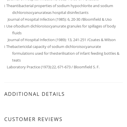
Theantibacterial properties of sodium hypochlorite and sodium
l
dichloroisocyanurateas hospital disinfectants
Journal of Hospital Infection (1985): 6, 20-30 /Bloomfield & Uso
Use ofsodium dichloroisocyanurate granules for spillages of body
l
fluids
Journal of Hospital Infection (1989): 13, 241-251 /Coates & Wilson
Thebactericidal capacity of sodium dichloroisocyanurate
l
formulations used for thesterilisation of infant feeding bottles &
teats
Laboratory Practice (1973):22, 671-673 / Bloomfield S. F.
ADDITIONAL DETAILS
CUSTOMER REVIEWS