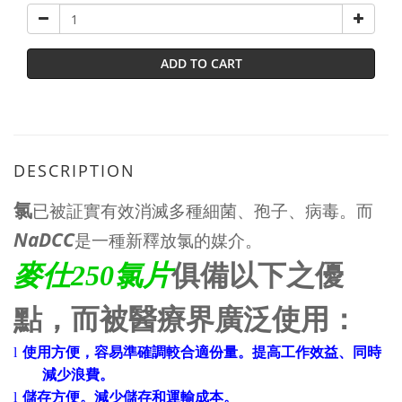
ADD TO CART
DESCRIPTION
氯
已被証實有效消滅多種細菌、孢子、病毒。而
NaDCC
是一種新釋放氯的媒介。
麥仕
250
氯片
俱備以下之優
點，而被醫療界廣泛使用：
l
使用方便，容易準確調較合適份量。提高工作效益、同時
減少浪費。
l
儲存方便。減少儲存和運輸成本。