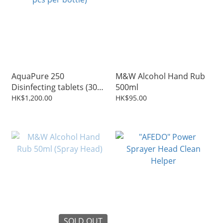
AquaPure 250
M&W Alcohol Hand Rub
Disinfecting tablets (300
500ml
pcs per bottle)
HK$1,200.00
HK$95.00
SOLD OUT