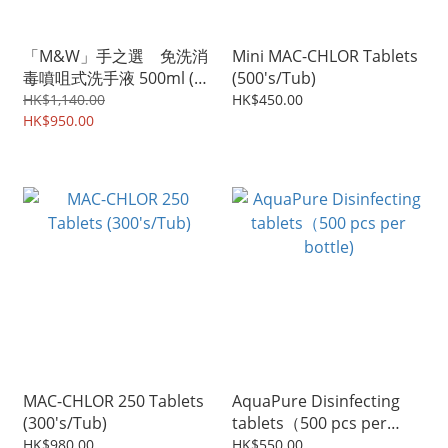
「M&W」手之選 免洗消
Mini MAC-CHLOR Tablets
毒噴咀式洗手液 500ml (
(500's/Tub)
10/樽 + 2/樽)
HK$1,140.00
HK$450.00
HK$950.00
MAC-CHLOR 250 Tablets
AquaPure Disinfecting
(300's/Tub)
tablets（500 pcs per
bottle)
HK$980.00
HK$550.00